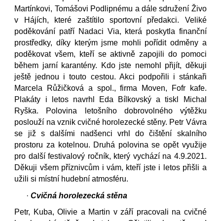
Martínkovi, Tomášovi Podlipnému a dále sdružení Živo
v Hájích, které zaštítilo sportovní předakci. Veliké
poděkování patří Nadaci Via, která poskytla finanční
prostředky, díky kterým jsme mohli pořídit odměny a
poděkovat všem, kteří se aktivně zapojili do pomoci
během jarní karantény. Kdo jste nemohl přijít, děkuji
ještě jednou i touto cestou. Akci podpořili i stánkaři
Marcela Růžičková a spol., firma Moven, Fofr kafe.
Plakáty i letos navrhl Eda Bílkovský a tiskl Michal
Ryška. Polovina letošního dobrovolného výtěžku
poslouží na vznik cvičné horolezecké stěny. Petr Vávra
se již s dalšími nadšenci vrhl do čištění skalního
prostoru za kotelnou. Druhá polovina se opět využije
pro další festivalový ročník, který vychází na 4.9.2021.
Děkuji všem příznivcům i vám, kteří jste i letos přišli a
užili si místní hudební atmosféru.
·
Cvičná horolezecká stěna
Petr, Kuba, Olivie a Martin v září pracovali na cvičné