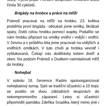
činila 30 cyklistů.
·
Brigády na hrobce a práce na mříži
Prámoš pracoval na mříži na hrobku. 23. května
proběhla první brigáda - otloukali jsme omítky, škrábali
spáry, čistili celou hrobku pomocí wapky. Podařilo se
nám hrobku připravit na omítky vnitřní i vnější i vnitřní.
V červnu a v průběhu léta jsme pracovali na vnějších a
vnitřních omítkách. V tuto chvíli je hrobka vevnitř i
vyštukovaná. Čekají nás dodělávky kolem dveří a
oken. Na podzim Prámoš s Dudkem nainstalovali mříž
do hrobky.
·
Nohejbal
V sobotu 18. července Radim spoluorganizoval
nohejbalový turnaj. Sjeli se tradiční účastníci a 10 trojic
se pustilo ve dvou základních skupinách do
nekompromisního zápasení. Letos si účastníci
připomněli památku Zdeňka Snadíka, který mimo jiné i