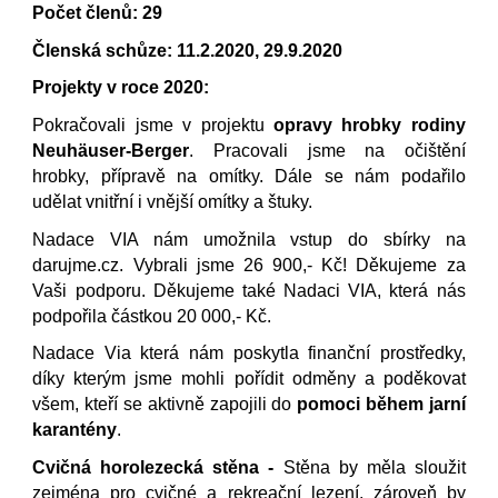
Počet členů: 29
Členská schůze: 11.2.2020, 29.9.2020
Projekty v roce 2020:
Pokračovali jsme v projektu
opravy hrobky rodiny
Neuhäuser-Berger
. Pracovali jsme na očištění
hrobky, přípravě na omítky. Dále se nám podařilo
udělat vnitřní i vnější omítky a štuky.
Nadace VIA nám umožnila vstup do sbírky na
darujme.cz. Vybrali jsme 26 900,- Kč! Děkujeme za
Vaši podporu. Děkujeme také Nadaci VIA, která nás
podpořila částkou 20 000,- Kč.
Nadace Via která nám poskytla finanční prostředky,
díky kterým jsme mohli pořídit odměny a poděkovat
všem, kteří se aktivně zapojili do
pomoci během jarní
karantény
.
Cvičná horolezecká stěna -
Stěna by měla sloužit
zejména pro cvičné a rekreační lezení, zároveň by