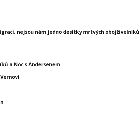
igraci, nejsou nám jedno desítky mrtvých obojživelníků,
udíků a Noc s Andersenem
i Vernovi
ěn