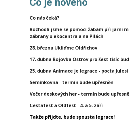
Co je nového
Co nás čeká?
Rozhodli jsme se pomoci žábám při jarní m
zábrany u ekocentra a na Pilách
28. března Ukliďme Oldřichov
17. dubna Bojovka Ostrov pro šest tisíc b
25. dubna Animace je legrace - pocta Jules
Semínkovna - termín bude upřesněn
Večer deskových her - termín bude upřesn
Cestafest a Oldfest - 4. a 5. září
Takže přijďte, bude spousta legrace!