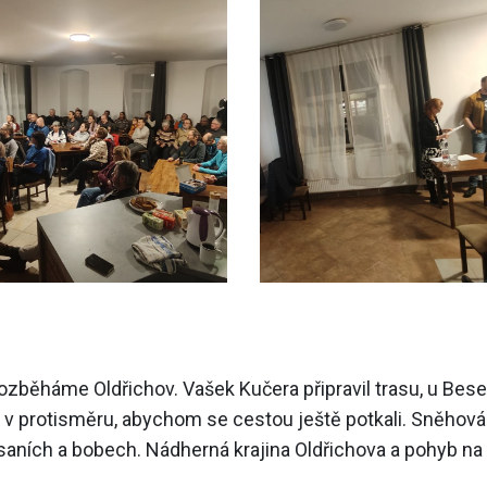
ozběháme Oldřichov. Vašek Kučera připravil trasu, u Besedy 
 v protisměru, abychom se cestou ještě potkali. Sněhová
ních a bobech. Nádherná krajina Oldřichova a pohyb na 