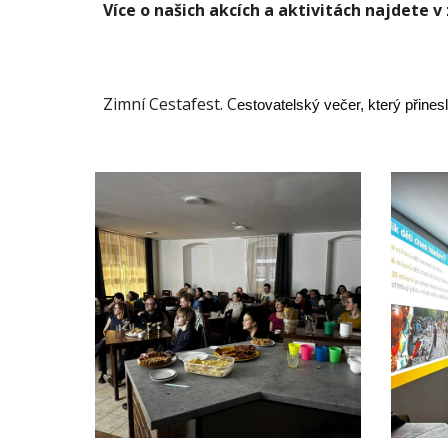
Více o našich akcích a aktivitách najdete v
Zimní Cestafest. C
estovatelský večer, který přine