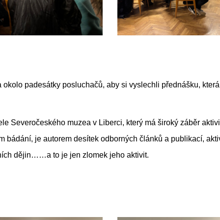
a okolo padesátky posluchačů, aby si vyslechli přednášku, která
ele Severočeského muzea v Liberci, který má široký záběr aktivit 
m bádání, je autorem desítek odborných článků a publikací, ak
ích dějin……a to je jen zlomek jeho aktivit.