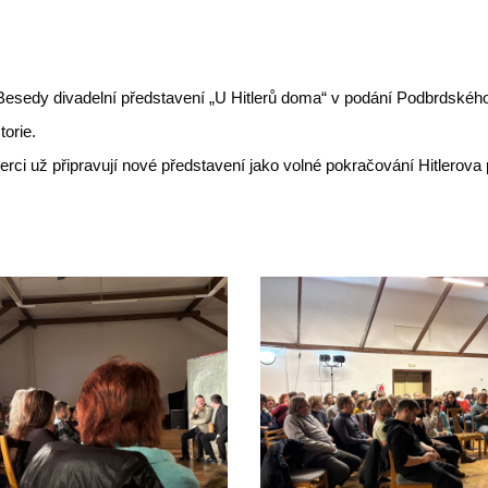
Besedy divadelní představení „U Hitlerů doma“ v podání Podbrdského
torie.
erci už připravují nové představení jako volné pokračování Hitlerova